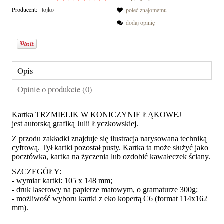
Producent:
tojko
poleć znajomemu
dodaj opinię
Opis
Opinie o produkcie (0)
Kartka TRZMIELIK W KONICZYNIE ŁĄKOWEJ
jest autorską grafiką Julii Łyczkowskiej.
Z przodu zakładki znajduje się ilustracja narysowana techniką
cyfrową. Tył kartki pozostał pusty. Kartka ta może służyć jako
pocztówka, kartka na życzenia lub ozdobić kawałeczek ściany.
SZCZEGÓŁY:
- wymiar kartki: 105 x 148 mm;
- druk laserowy na papierze matowym, o gramaturze 300g;
- możliwość wyboru kartki z eko kopertą C6 (format 114x162
mm).