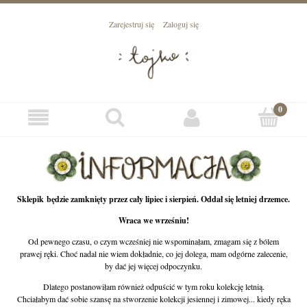
Zarejestruj się
Zaloguj się
Sklepik będzie zamknięty przez cały lipiec i sierpień. Oddał się letniej drzemce.
Wraca we wrześniu!
Od pewnego czasu, o czym wcześniej nie wspominałam, zmagam się z bólem
prawej ręki. Choć nadal nie wiem dokładnie, co jej dolega, mam odgórne zalecenie,
by dać jej więcej odpoczynku.
Dlatego postanowiłam również odpuścić w tym roku kolekcję letnią.
Chciałabym dać sobie szansę na stworzenie kolekcji jesiennej i zimowej... kiedy ręka