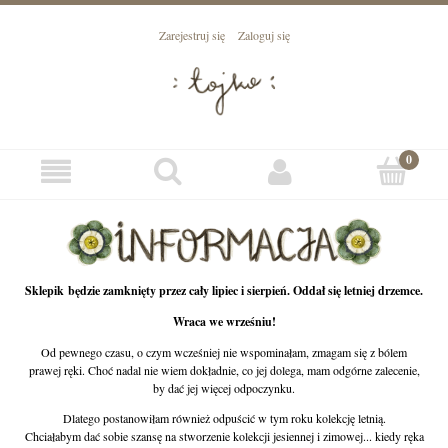
Zarejestruj się
Zaloguj się
Sklepik będzie zamknięty przez cały lipiec i sierpień. Oddał się letniej drzemce.
Wraca we wrześniu!
Od pewnego czasu, o czym wcześniej nie wspominałam, zmagam się z bólem
prawej ręki. Choć nadal nie wiem dokładnie, co jej dolega, mam odgórne zalecenie,
by dać jej więcej odpoczynku.
Dlatego postanowiłam również odpuścić w tym roku kolekcję letnią.
Chciałabym dać sobie szansę na stworzenie kolekcji jesiennej i zimowej... kiedy ręka