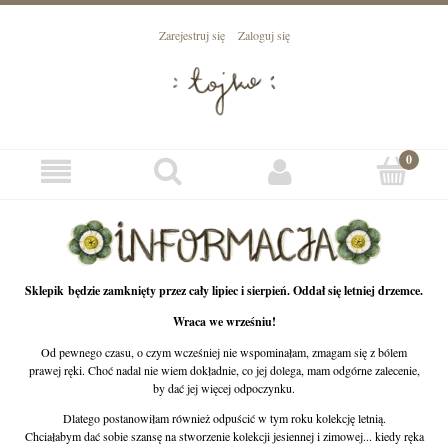
Zarejestruj się
Zaloguj się
Sklepik będzie zamknięty przez cały lipiec i sierpień. Oddał się letniej drzemce.
Wraca we wrześniu!
Od pewnego czasu, o czym wcześniej nie wspominałam, zmagam się z bólem
prawej ręki. Choć nadal nie wiem dokładnie, co jej dolega, mam odgórne zalecenie,
by dać jej więcej odpoczynku.
Dlatego postanowiłam również odpuścić w tym roku kolekcję letnią.
Chciałabym dać sobie szansę na stworzenie kolekcji jesiennej i zimowej... kiedy ręka