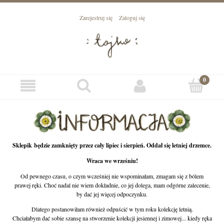
Zarejestruj się
Zaloguj się
Sklepik będzie zamknięty przez cały lipiec i sierpień. Oddał się letniej drzemce.
Wraca we wrześniu!
Od pewnego czasu, o czym wcześniej nie wspominałam, zmagam się z bólem
prawej ręki. Choć nadal nie wiem dokładnie, co jej dolega, mam odgórne zalecenie,
by dać jej więcej odpoczynku.
Dlatego postanowiłam również odpuścić w tym roku kolekcję letnią.
Chciałabym dać sobie szansę na stworzenie kolekcji jesiennej i zimowej... kiedy ręka