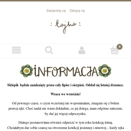
Zarejestruj się
Zaloguj się
Sklepik będzie zamknięty przez cały lipiec i sierpień. Oddał się letniej drzemce.
Wraca we wrześniu!
Od pewnego czasu, o czym wcześniej nie wspominałam, zmagam się z bólem
prawej ręki. Choć nadal nie wiem dokładnie, co jej dolega, mam odgórne zalecenie,
by dać jej więcej odpoczynku.
Dlatego postanowiłam również odpuścić w tym roku kolekcję letnią.
Chciałabym dać sobie szansę na stworzenie kolekcji jesiennej i zimowej... kiedy ręka