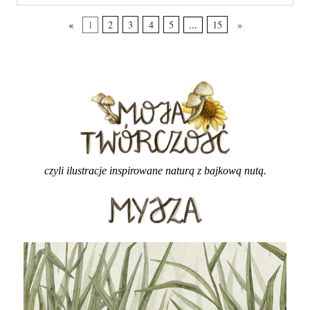
«
1
2
3
4
5
...
15
»
czyli ilustracje inspirowane naturą z bajkową nutą.