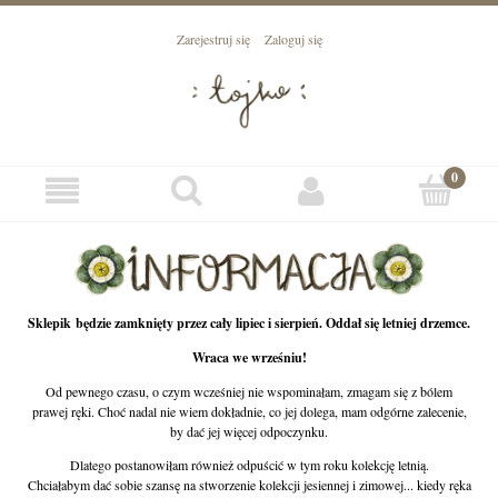
Zarejestruj się
Zaloguj się
Sklepik będzie zamknięty przez cały lipiec i sierpień. Oddał się letniej drzemce.
Wraca we wrześniu!
Od pewnego czasu, o czym wcześniej nie wspominałam, zmagam się z bólem
prawej ręki. Choć nadal nie wiem dokładnie, co jej dolega, mam odgórne zalecenie,
by dać jej więcej odpoczynku.
Dlatego postanowiłam również odpuścić w tym roku kolekcję letnią.
Chciałabym dać sobie szansę na stworzenie kolekcji jesiennej i zimowej... kiedy ręka